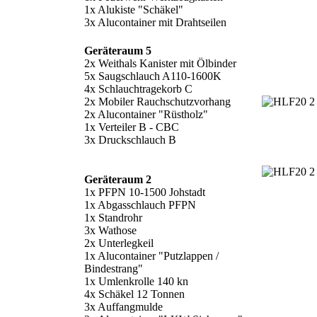
1x Alukiste "Schäkel"
3x Alucontainer mit Drahtseilen
Geräteraum 5
2x Weithals Kanister mit Ölbinder
5x Saugschlauch A110-1600K
4x Schlauchtragekorb C
2x Mobiler Rauchschutzvorhang
2x Alucontainer "Rüstholz"
1x Verteiler B - CBC
3x Druckschlauch B
Geräteraum 2
1x PFPN 10-1500 Johstadt
1x Abgasschlauch PFPN
1x Standrohr
3x Wathose
2x Unterlegkeil
1x Alucontainer "Putzlappen /
Bindestrang"
1x Umlenkrolle 140 kn
4x Schäkel 12 Tonnen
3x Auffangmulde