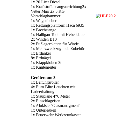
1x 20 Liter Diesel
1x Kraftstoffabsaugvorrichtung
2x
Vetter Mini 2x 5 KG
Vorschlaghammer
1x Wagenheber
1x Rettungsplattform Haca 6935
1x Brechstange
1x Halligan Tool mit Hebelklaue
2x Winden B10
2x Fußlagerplatten für Winde
1x Mehrzweckzug incl. Zubehör
1x Erdanker
8x Erdnägel
1x Klappkloben 3t
1x Kantenreiter
Geräteraum 3
1
x Leitungsroller
4x Euro Blitz Leuchten mit
Ladeerhaltung
1x Stauplane 4*6 Meter
2x Einschlageisen
1x Alukiste "Glasmanagment"
1x Unterlegkeil
1x Feuerwehr Werkzeugkasten