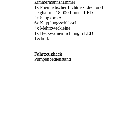
Zimmermannshammer
1x Pneumatischer Lichtmast dreh und
neigbar mit 18.000 Lumen LED
2x Saugkorb A
6x Kupplungsschlüssel
4x Mehrzweckleine
1x Heckwarneinrichtungin LED-
Technik
Fahrzeugheck
Pumpenbedienstand
Mannschaftskabine
Mannschaftskabine
4x Atemschutzgeräte Dräger PSS 100
mit Bodyguard
4x Atemschutzmasken in Boxen unter
der Sitzfläche
1x Box mit 4 Stk. Fluchthauben
Mannschaftskabine
3x Handscheinwerfer
Mannschaftskabine