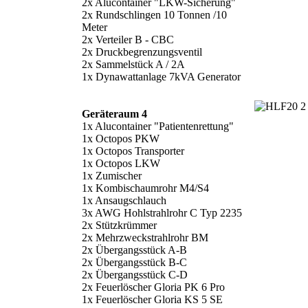
2x Alucontainer "LKW-Sicherung"
2x Rundschlingen 10 Tonnen /10
Meter
2x Verteiler B - CBC
2x Druckbegrenzungsventil
2x Sammelstück A / 2A
1x Dynawattanlage 7kVA Generator
Geräteraum 4
1x Alucontainer "Patientenrettung"
1x Octopos PKW
1x Octopos Transporter
1x Octopos LKW
1x Zumischer
1x Kombischaumrohr M4/S4
1x Ansaugschlauch
3x AWG Hohlstrahlrohr C Typ 2235
2x Stützkrümmer
2x Mehrzweckstrahlrohr BM
2x Übergangsstück A-B
2x Übergangsstück B-C
2x Übergangsstück C-D
2x Feuerlöscher Gloria PK 6 Pro
1x Feuerlöscher Gloria KS 5 SE