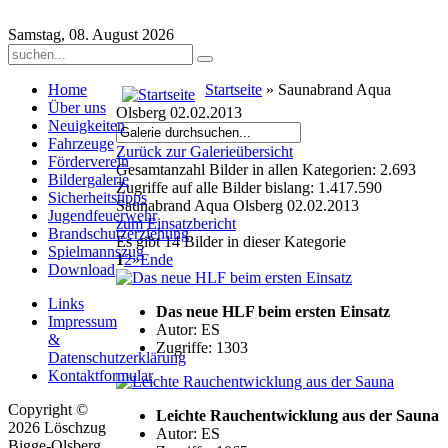
Samstag, 08. August 2026
Home
Startseite
» Saunabrand Aqua
Über uns
Olsberg 02.02.2013
Neuigkeiten
Fahrzeuge
Zurück zur Galerieübersicht
Förderverein
Gesamtanzahl Bilder in allen Kategorien: 2.693
Bildergalerie
Zugriffe auf alle Bilder bislang: 1.417.590
Sicherheitstipps
Saunabrand Aqua Olsberg 02.02.2013
Jugendfeuerwehr
zum Einsatzbericht
Brandschutzerziehung
Es gibt 14 Bilder in dieser Kategorie
Spielmannszug
1
2
»
Ende
Download
Links
Das neue HLF beim ersten Einsatz
Impressum
Autor: ES
&
Zugriffe: 1303
Datenschutzerklärung
Kontaktformular
Copyright ©
Leichte Rauchentwicklung aus der Sauna
2026 Löschzug
Autor: ES
Bigge-Olsberg .