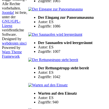
Zugriffe: 1065
Alle Rechte
vorbehalten.
Joomla!
ist freie,
unter der
Der Eingang zur Panoramasauna
GNU/GPL-
Autor: ES
Lizenz
Zugriffe: 1086
veröffentlichte
Software.
Designed by
Der Saunaofen wird leergeräumt
webdesign sinci
Autor: ES
Powered by
Zugriffe: 1007
Warp Theme
Framework
Der Rettungstrupp steht bereit
Autor: ES
Zugriffe: 1042
Warten auf den Einsatz
Autor: ES
Zugriffe: 940