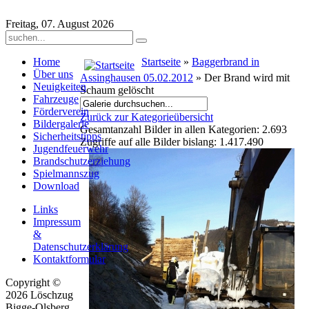
Freitag, 07. August 2026
Home
Startseite
»
Baggerbrand in
Über uns
Assinghausen 05.02.2012
» Der Brand wird mit
Neuigkeiten
Schaum gelöscht
Fahrzeuge
Förderverein
Zurück zur Kategorieübersicht
Bildergalerie
Gesamtanzahl Bilder in allen Kategorien: 2.693
Sicherheitstipps
Zugriffe auf alle Bilder bislang: 1.417.490
Jugendfeuerwehr
Brandschutzerziehung
Spielmannszug
Download
Links
Impressum
&
Datenschutzerklärung
Kontaktformular
Copyright ©
2026 Löschzug
Bigge-Olsberg .