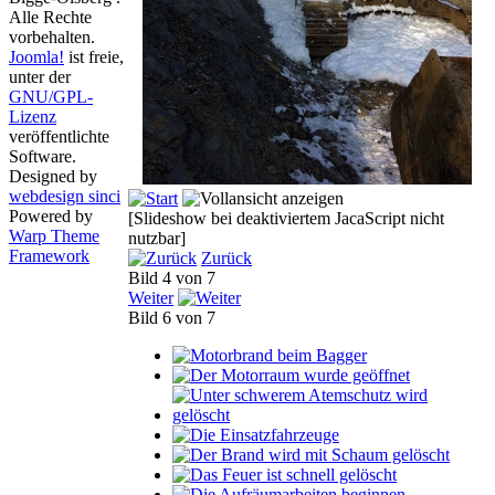
Alle Rechte
vorbehalten.
Joomla!
ist freie,
unter der
GNU/GPL-
Lizenz
veröffentlichte
Software.
Designed by
webdesign sinci
Powered by
[Slideshow bei deaktiviertem JacaScript nicht
Warp Theme
nutzbar]
Framework
Zurück
Bild 4 von 7
Weiter
Bild 6 von 7