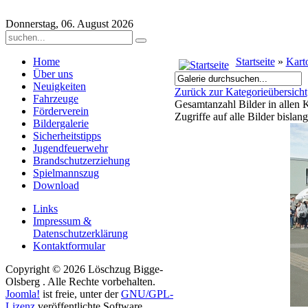
Donnerstag, 06. August 2026
Home
Startseite
»
Kart
Über uns
Neuigkeiten
Zurück zur Kategorieübersicht
Fahrzeuge
Gesamtanzahl Bilder in allen 
Förderverein
Zugriffe auf alle Bilder bislan
Bildergalerie
Sicherheitstipps
Jugendfeuerwehr
Brandschutzerziehung
Spielmannszug
Download
Links
Impressum &
Datenschutzerklärung
Kontaktformular
Copyright © 2026 Löschzug Bigge-
Olsberg . Alle Rechte vorbehalten.
Joomla!
ist freie, unter der
GNU/GPL-
Lizenz
veröffentlichte Software.