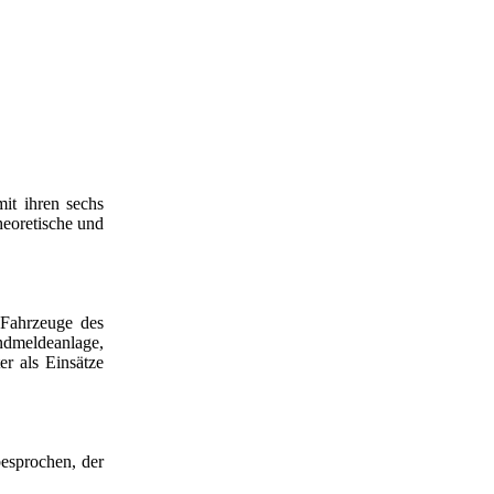
it ihren sechs
heoretische und
 Fahrzeuge des
ndmeldeanlage,
er als Einsätze
esprochen, der