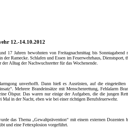
ehr 12.-14.10.2012
und 17 Jahren bewohnten von Freitagnachmittag bis Sonntagabend m
n der Ramecke. Schlafen und Essen im Feuerwehrhaus, Dienstsport, t
r der Alltag der Nachwuchsretter für das Wochenende.
larmgong unverhofft. Dann hieß es Ausrüsten, auf die eingeteilten
nsatz“. Mehrere Brandeinsätze mit Menschenrettung, Fehlalarm Bra
eine Ölspur. Das waren nur einige der Aufgaben, die die jungen Rett
 Mal in der Nacht, eben wie bei einer richtigen Berufsfeuerwehr.
 wurde das Thema „Gewaltprävention“ mit einem externen Dozenten b
t und eine Fettexplosion vorgeführt.