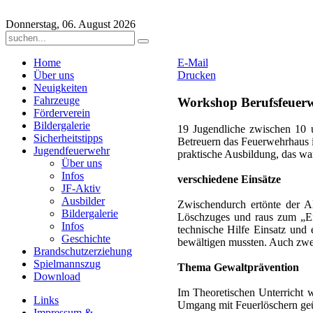
Donnerstag, 06. August 2026
Home
E-Mail
Über uns
Drucken
Neuigkeiten
Fahrzeuge
Workshop Berufsfeuerw
Förderverein
Bildergalerie
19 Jugendliche zwischen 10 
Sicherheitstipps
Betreuern das Feuerwehrhaus i
Jugendfeuerwehr
praktische Ausbildung, das wa
Über uns
Infos
verschiedene Einsätze
JF-Aktiv
Ausbilder
Zwischendurch ertönte der A
Bildergalerie
Löschzuges und raus zum „Ei
Infos
technische Hilfe Einsatz und 
Geschichte
bewältigen mussten. Auch zwei
Brandschutzerziehung
Spielmannszug
Thema Gewaltprävention
Download
Im Theoretischen Unterricht
Links
Umgang mit Feuerlöschern geüb
Impressum &