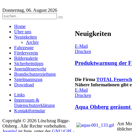
Donnerstag, 06. August 2026
Home
Über uns
Neuigkeiten
Neuigkeiten
Archiv
E-Mail
Fahrzeuge
Drucken
Förderverein
Bildergalerie
Produktwarnung der F
Sicherheitstipps
Jugendfeuerwehr
Brandschutzerziehung
Spielmannszug
Die Firma
TOTAL Feuersch
Download
Nähere Informationen gibt 
E-Mail
Links
Drucken
Impressum &
Datenschutzerklärung
Aqua Olsberg geräumt 
Kontaktformular
Copyright © 2026 Löschzug Bigge-
Am Mont
Olsberg . Alle Rechte vorbehalten.
übliche
Joomla!
ist freie, unter der
GNU/GPL-