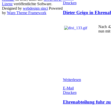
Drucken
Lizenz
veröffentlichte Software.
Designed by
webdesign sinci
Powered
Dieter Grigo in Ehrenab
by
Warp Theme Framework
Nach 42
nun mit
Weiterlesen
E-Mail
Drucken
Ehrenabteilung fuhr z