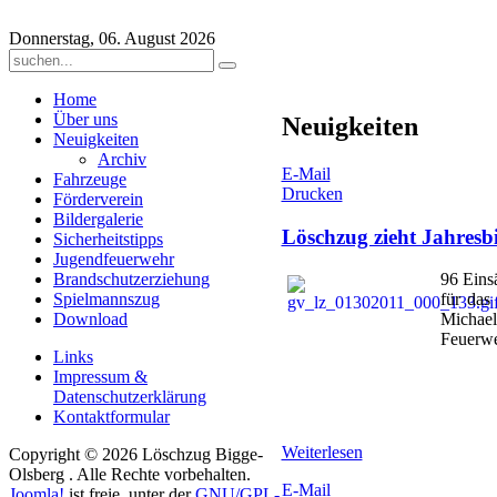
Donnerstag, 06. August 2026
Home
Über uns
Neuigkeiten
Neuigkeiten
Archiv
E-Mail
Fahrzeuge
Drucken
Förderverein
Bildergalerie
Löschzug zieht Jahresb
Sicherheitstipps
Jugendfeuerwehr
Brandschutzerziehung
96 Eins
Spielmannszug
für das
Download
Michael
Feuerw
Links
Impressum &
Datenschutzerklärung
Kontaktformular
Weiterlesen
Copyright © 2026 Löschzug Bigge-
Olsberg . Alle Rechte vorbehalten.
E-Mail
Joomla!
ist freie, unter der
GNU/GPL-