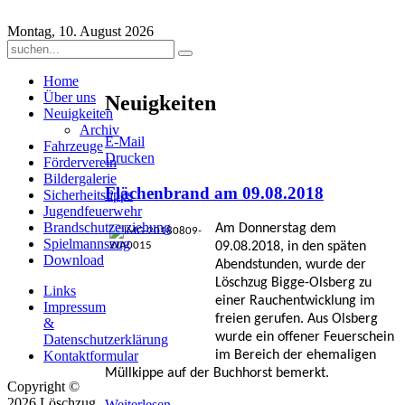
Montag, 10. August 2026
Home
Über uns
Neuigkeiten
Neuigkeiten
Archiv
E-Mail
Fahrzeuge
Drucken
Förderverein
Bildergalerie
Flächenbrand am 09.08.2018
Sicherheitstipps
Jugendfeuerwehr
Brandschutzerziehung
Am Donnerstag dem
Spielmannszug
09.08.2018, in den späten
Download
Abendstunden, wurde der
Löschzug Bigge-Olsberg zu
Links
einer Rauchentwicklung im
Impressum
freien gerufen. Aus Olsberg
&
wurde ein offener Feuerschein
Datenschutzerklärung
Kontaktformular
im Bereich der ehemaligen
Müllkippe auf der Buchhorst bemerkt.
Copyright ©
2026 Löschzug
Weiterlesen