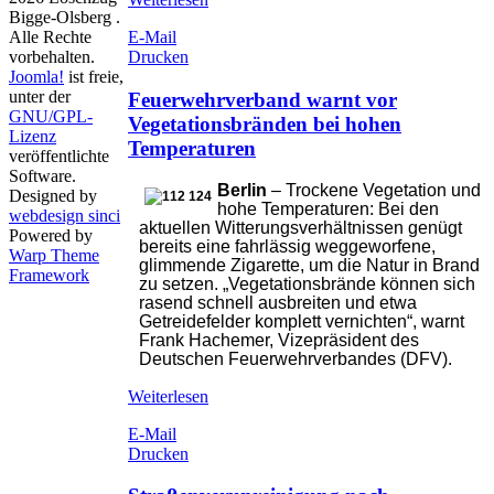
Bigge-Olsberg .
Alle Rechte
E-Mail
vorbehalten.
Drucken
Joomla!
ist freie,
unter der
Feuerwehrverband warnt vor
GNU/GPL-
Vegetationsbränden bei hohen
Lizenz
Temperaturen
veröffentlichte
Software.
Berlin
– Trockene Vegetation und
Designed by
hohe Temperaturen: Bei den
webdesign sinci
aktuellen Witterungsverhältnissen genügt
Powered by
bereits eine fahrlässig weggeworfene,
Warp Theme
glimmende Zigarette, um die Natur in Brand
Framework
zu setzen. „Vegetationsbrände können sich
rasend schnell ausbreiten und etwa
Getreidefelder komplett vernichten“, warnt
Frank Hachemer, Vizepräsident des
Deutschen Feuerwehrverbandes (DFV).
Weiterlesen
E-Mail
Drucken